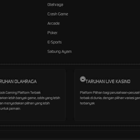
Olahraga
Crash Game
Arcade
Poker
E-Sports
Sabung Ayam
RUHAN OLAHRAGA
TARUHAN LIVE KASINO
ook Gaming Platform Terbaik
Platform Pilihan bagi perusahaan-perusa
kan lebih banyak game, odds yang lebih
terbaik di dunia, dengan pilihan variasi g
 dan menyediakan pilihan yang lebih
terbanyak
untuk pemain.