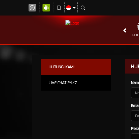
HOT
HU
HUBUNGI KAMI
LIVE CHAT 24/7
Nam
Emai
Pes