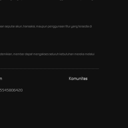
 seputar akun, transaksi, maupun penggunaan fitur yang tersedia di
n demikian, member dapat mengakses seluruh kebutuhan mereka melalui
n
Komunitas
5545806420