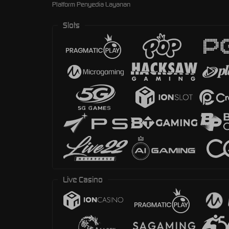
Platform Penyedia Layanan
Slots
Live Casino