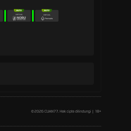
©2026 CUAN77. Hak cipta dilindungi | 18+