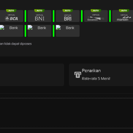
an tidak dapat diproses
Penarikan
Rata-rata 5 Menit