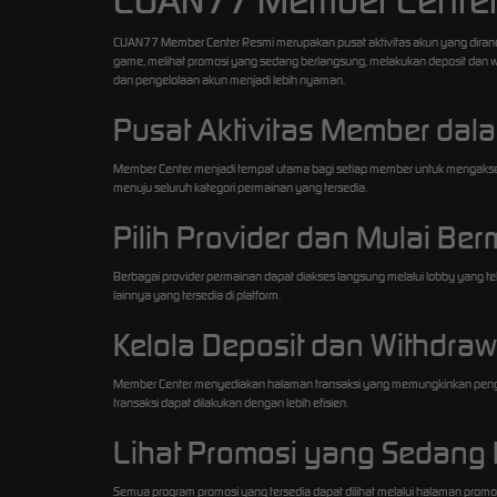
CUAN77 Member Center
CUAN77 Member Center Resmi merupakan pusat aktivitas akun yang dira
game, melihat promosi yang sedang berlangsung, melakukan deposit dan wi
dan pengelolaan akun menjadi lebih nyaman.
Pusat Aktivitas Member dal
Member Center menjadi tempat utama bagi setiap member untuk mengakses ber
menuju seluruh kategori permainan yang tersedia.
Pilih Provider dan Mulai Ber
Berbagai provider permainan dapat diakses langsung melalui lobby yang tel
lainnya yang tersedia di platform.
Kelola Deposit dan Withdr
Member Center menyediakan halaman transaksi yang memungkinkan penggun
transaksi dapat dilakukan dengan lebih efisien.
Lihat Promosi yang Sedang
Semua program promosi yang tersedia dapat dilihat melalui halaman prom