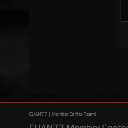
CUAN77 | Member Center Resmi