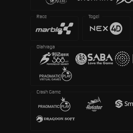
Race
Togel
Olahraga
Crash Game