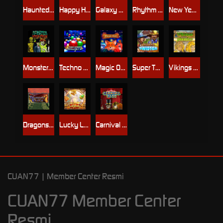
Haunted House
Happy Hatchlings
Galaxy Babies
Rhythm Nights
New Years Bash
Monster Mash Cash
Techno Tumble
Magic Oak
Super Twister
Vikings Plunder
Dragons Realm
Lucky Lucky
Carnival Cash
CUAN77 | Member Center Resmi
CUAN77 Member Center
Resmi