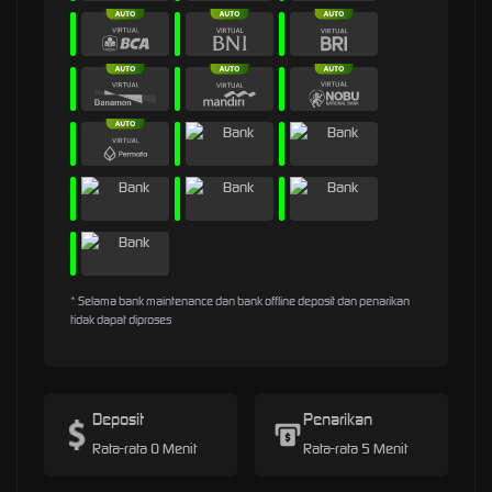
* Selama bank maintenance dan bank offline deposit dan penarikan
tidak dapat diproses
Deposit
Penarikan
Rata-rata 0 Menit
Rata-rata 5 Menit