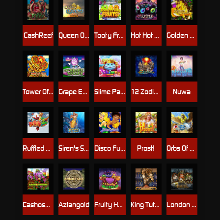
CashReef
Queen Of Queens 2
Tooty Fruity Fruits
Hot Hot Summer
Golden Unicorn
Tower Of Pizza
Grape Escape
Slime Party
12 Zodiacs
Nuwa
Ruffled Up
Siren's Spell
Disco Funk
Prost!
Orbs Of Atlantis
Cashosaurus
Azlangold
Fruity Halloween
King Tuts Tomb
London Hunter