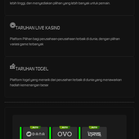
lebih tinggi, dan menyediakan pilihan yang lebih banyak untuk pemain.
TARUHAN LIVE KASINO
Platform Pilihan bagi perusahaan-perusahaan terbaik di dunia, dengan pilihan
variasi game terbanyak
TARUHAN TOGEL
Platform togel yang menarik dari perusahan terbaik di dunia yang menawarkan
hadiah kemenangan besar