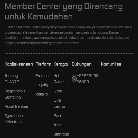
Member Center yang Dirancang
untuk Kemudahan
CUAN77 Member Center mengintegrasikan akses permainan, pengelolaan akun, transaksi,
promosi, serta layanan bantuan dalam satu sistem yang saling terhubung. Dengan
demikian, member dapat mengakses seluruh kebutuhan mereka melalui satu dashboard
tanpa harus berpindah ke berbagai halaman terpisah.
Kebijaksanaan
Platform
Kategori
Dukungan
Komunitas
Tentang
Promosi
Hot
+62855458
CUAN77
Games
06420
Loyalty
Responsible
Slots
Referral
Gambling
Live
Pusat Bantuan
Casino
Syarat dan
Race
Ketentuan
Togel
Olahraga