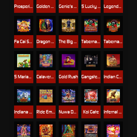
Prosperity Horse
Golden Taj Mahal
Genie's Showtime
5 Lucky Lions
Legendary Beasts
Fa Cai Shen Deluxe
Dragon Tiger Gate
The Big Deal Deluxe
Taberna De Los Muertos
Taberna De Los Muertos Ultra
5 Mariachis
Calaveras Explosivas
Gold Rush
Gangsters
Indian Cash Catcher
Indiana Wolf
Ride Em Cowboy
Nuwa Deluxe
Koi Gate
Infernal Fury