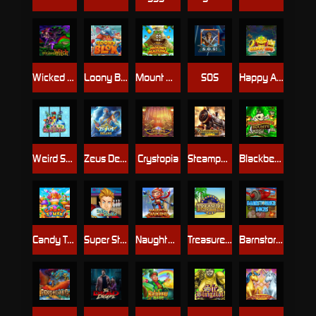
Wicked Witch
Loony Blox
Mount Mazuma
SOS
Happy Ape
Weird Science
Zeus Deluxe
Crystopia
Steampunk Plinko
Blackbeards Bounty
Candy Tower
Super Strike
Naughty Wukong
Treasure Tomb
Barnstormer Bucks