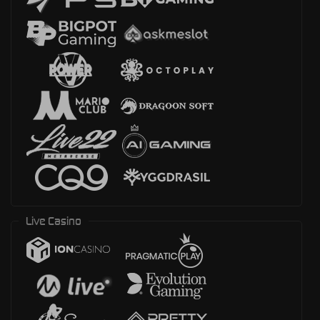
Live Casino