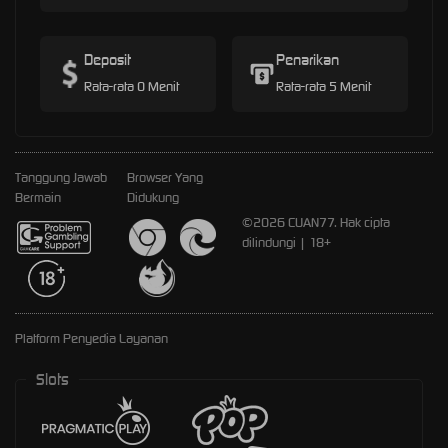
Deposit
Penarikan
Rata-rata 0 Menit
Rata-rata 5 Menit
Tanggung Jawab
Browser Yang
Bermain
Didukung
©2026 CUAN77. Hak cipta
dilindungi | 18+
Platform Penyedia Layanan
Slots