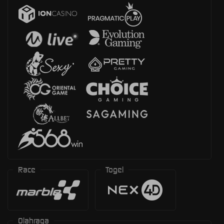
Race
Togel
Olahraga