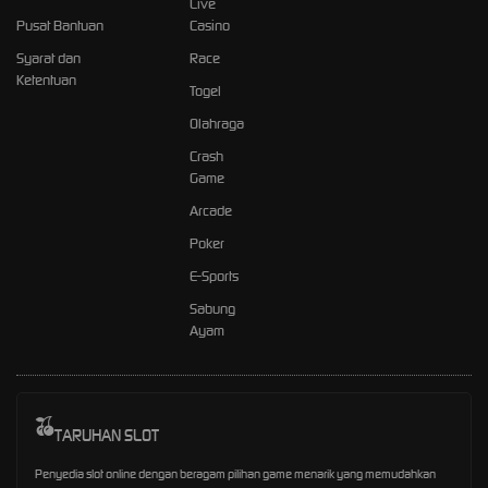
Live
Pusat Bantuan
Casino
Syarat dan
Race
Ketentuan
Togel
Olahraga
Crash
Game
Arcade
Poker
E-Sports
Sabung
Ayam
TARUHAN SLOT
Penyedia slot online dengan beragam pilihan game menarik yang memudahkan