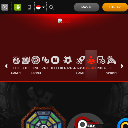
MASUK
DAFTAR
HOT
SLOTS
LIVE
RACE
TOGEL
OLAHRAGA
CRASH
ARCADE
POKER
E-
SABUN
GAMES
CASINO
GAME
SPORTS
AYAM