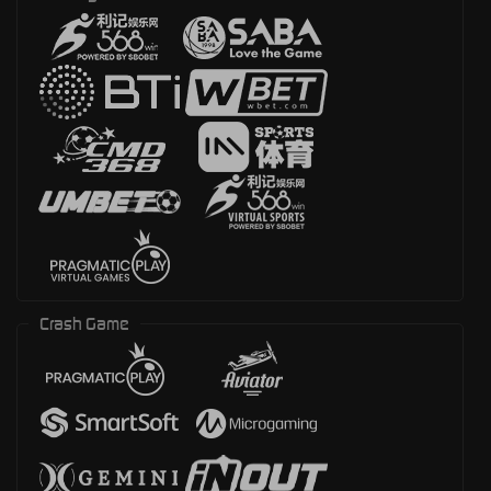
Crash Game