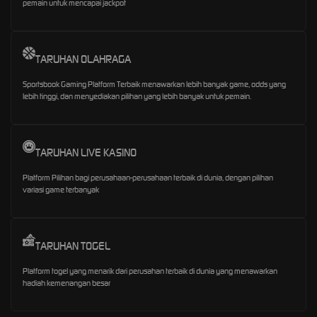
pemain untuk mencapai jackpot
TARUHAN OLAHRAGA
Sportsbook Gaming Platform Terbaik menawarkan lebih banyak game, odds yang
lebih tinggi, dan menyediakan pilihan yang lebih banyak untuk pemain.
TARUHAN LIVE KASINO
Platform Pilihan bagi perusahaan-perusahaan terbaik di dunia, dengan pilihan
variasi game terbanyak
TARUHAN TOGEL
Platform togel yang menarik dari perusahan terbaik di dunia yang menawarkan
hadiah kemenangan besar