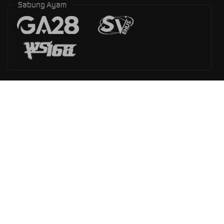
Sabung Ayam