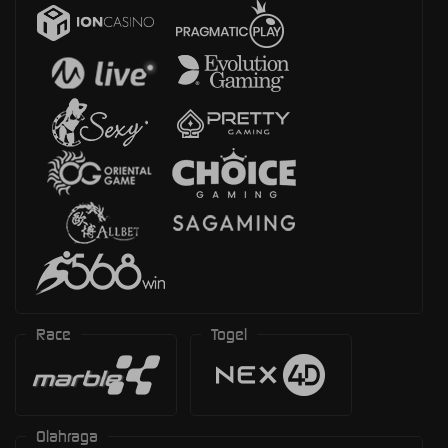
Race
Togel
Olahraga