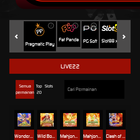
i
i
i
i
i
Facha
Fat Panda
Slot88 x PP
PG Soft
Pragmatic Play
LIVE22
Semua
Top
Slots
permainan
20
Wonders of Giza Pyramid
Wild Bounty Queen
Mahjong Gold: Phoenix
Mahjong Gold: Dragon
Clash of Olympus