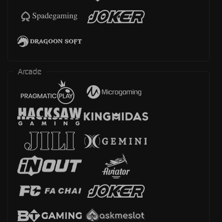
Arcade