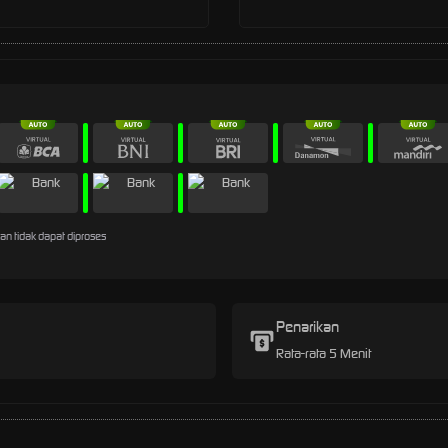
an tidak dapat diproses
Penarikan
Rata-rata 5 Menit