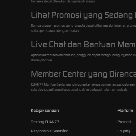
transaksi dapat dilakukan dengan lebih efisien.
Lihat Promosi yang Sedang
Semua program promosi yang tersedia dapat dilihat melalui halaman prom
setiap pembaruan dengan mudah.
Live Chat dan Bantuan Mem
Apabila membutuhkan bantuan, pengguna dapat menghubungi layanan live c
dalam platform.
Member Center yang Diran
CUAN77 Member Center mengintegrasikan akses permainan, pengelolaan aku
satu dashboard tanpa harus berpindah ke berbagai halaman terpisah.
Kebijaksanaan
Platform
Tentang CUAN77
Promosi
Responsible Gambling
Loyalty