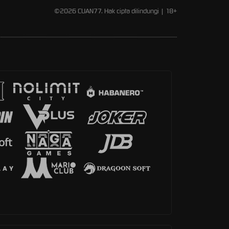
©2026 CUAN77. Hak cipta dilindungi | 18+