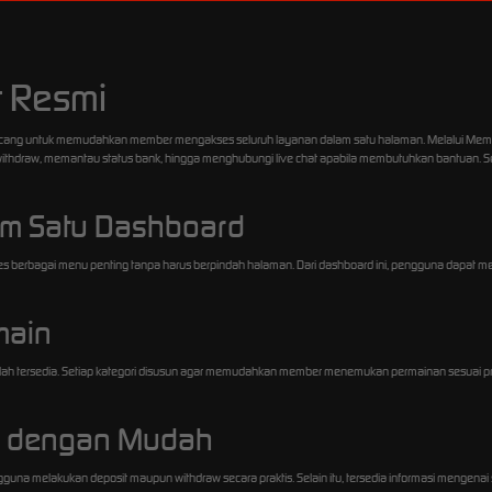
 Resmi
ncang untuk memudahkan member mengakses seluruh layanan dalam satu halaman. Melalui Memb
thdraw, memantau status bank, hingga menghubungi live chat apabila membutuhkan bantuan. Selur
am Satu Dashboard
bagai menu penting tanpa harus berpindah halaman. Dari dashboard ini, pengguna dapat melihat i
main
ah tersedia. Setiap kategori disusun agar memudahkan member menemukan permainan sesuai prefere
aw dengan Mudah
a melakukan deposit maupun withdraw secara praktis. Selain itu, tersedia informasi mengenai