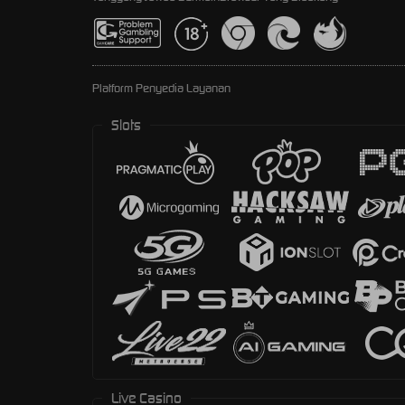
Platform Penyedia Layanan
Slots
Live Casino