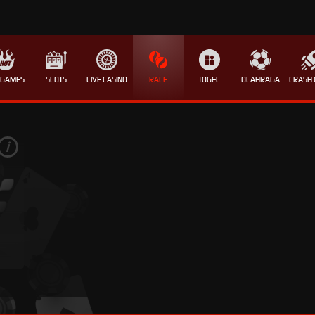
 GAMES
SLOTS
LIVE CASINO
RACE
TOGEL
OLAHRAGA
CRASH
i