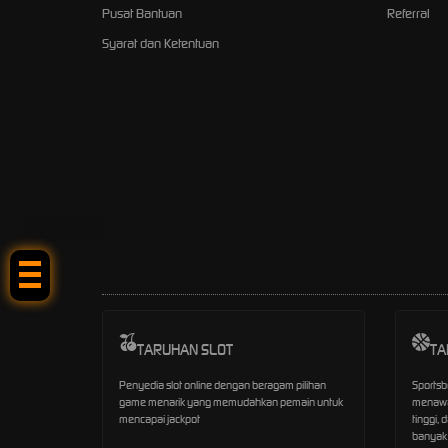
Pusat Bantuan
Referral
Syarat dan Ketentuan
Tap Me!
TARUHAN SLOT
TA
Penyedia slot online dengan beragam pilihan
Sportsb
game menarik yang memudahkan pemain untuk
menawar
mencapai jackpot
tinggi,
banyak 