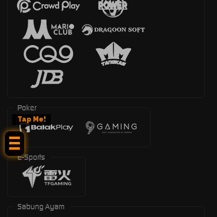
Poker
Tap Me!
E-Sports
Sabung Ayam