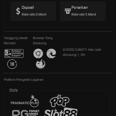
Deposit
Penarikan
Rata-rata 0 Menit
Rata-rata 5 Menit
Tanggung Jawab
Browser Yang
Bermain
Didukung
©2026 CUAN77. Hak cipta
dilindungi | 18+
Platform Penyedia Layanan
Slots