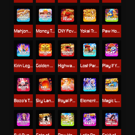
Mahjong Frenzy : Tiles of Fortunes
Money Tree Slot
CNY Fever
Yokai Treasure
Paw House
Kirin Legends
Golden Lion
Highway Kings HD
Lost Paradise 2
Play If You Dare
Bozo's Trick
Sky Lantern
Royal Pastry Chef
Elementalist
Magic Lamp Carnival