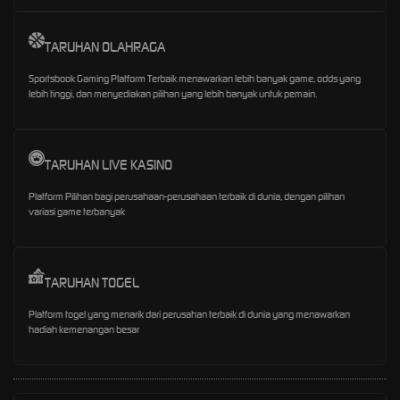
TARUHAN OLAHRAGA
Sportsbook Gaming Platform Terbaik menawarkan lebih banyak game, odds yang
lebih tinggi, dan menyediakan pilihan yang lebih banyak untuk pemain.
TARUHAN LIVE KASINO
Platform Pilihan bagi perusahaan-perusahaan terbaik di dunia, dengan pilihan
variasi game terbanyak
TARUHAN TOGEL
Platform togel yang menarik dari perusahan terbaik di dunia yang menawarkan
hadiah kemenangan besar