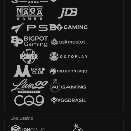
Live Casino