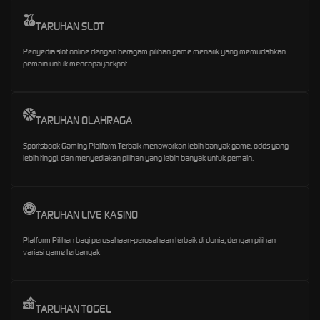
TARUHAN SLOT
Penyedia slot online dengan beragam pilihan game menarik yang memudahkan
pemain untuk mencapai jackpot
TARUHAN OLAHRAGA
Sportsbook Gaming Platform Terbaik menawarkan lebih banyak game, odds yang
lebih tinggi, dan menyediakan pilihan yang lebih banyak untuk pemain.
TARUHAN LIVE KASINO
Platform Pilihan bagi perusahaan-perusahaan terbaik di dunia, dengan pilihan
variasi game terbanyak
TARUHAN TOGEL