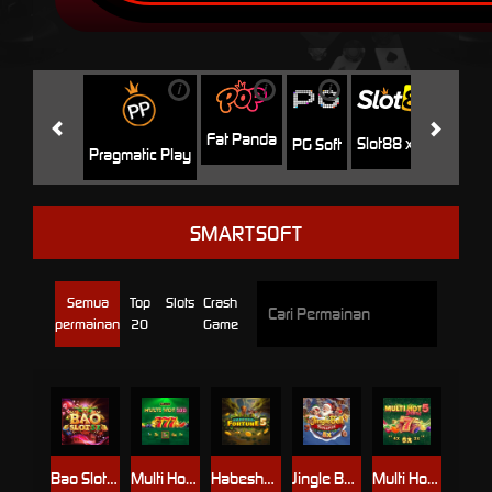
i
i
i
i
i
Facha
Fat Panda
Slot88 x PP
PG Soft
Pragmatic Play
SMARTSOFT
Semua
Top
Slots
Crash
permainan
20
Game
Bao Slot 5X
Multi Hot 100
Habesha Fortune 5
Jingle Bell Bonanza
Multi Hot 5 Deluxe