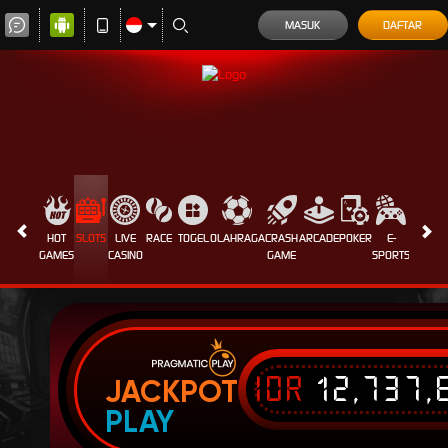
MASUK
DAFTAR
HOT
SLOTS
LIVE
RACE
TOGEL
OLAHRAGA
CRASH
ARCADE
POKER
E-
SABUN
GAMES
CASINO
GAME
SPORTS
AYAM
IDR
12,737,
JACKPOT
PLAY