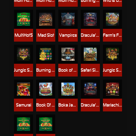
Multi Hot 40
Multi Hot 10
Multi Hot Ways
Burning Ice 40
Wild & Gods
MultiHot5
Mad Slot
Vampires
Dracula's Fortune
Farm's Fortune
Jungle Sisters Deluxe
Burning Ice
Book of Futuria
Safari Simba
Jungle Sisters
Samurai
Book Of Bonanza
Boka Jamba 10
Dracula's Fortune Halloween Edition
Mariachi Coins