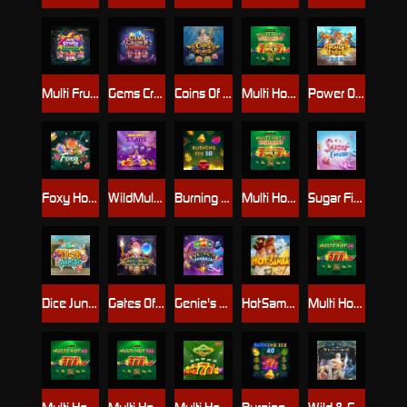
Multi Fruits Charging Wilds
Gems Crown Charging Wilds
Coins Of Atlantis
Multi Hot 5 Super Wilds
Power Of Tiger
Foxy Hot 20
WildMultiStar
Burning Ice 10
Multi Hot 5 Burn Wilds
Sugar Fiesta
Dice Jungle
Gates Of Merlyn
Genie's Bonanza
HotSamba
Multi Hot 20