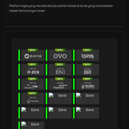
Platform togel yang menarik dari perusahan terbaik di dunia yang menawarkan
hadiah kemenangan besar