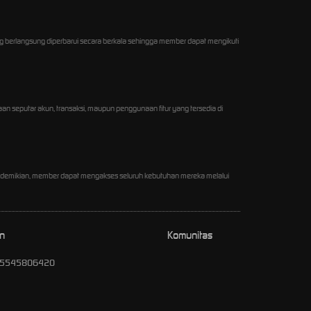
g berlangsung diperbarui secara berkala sehingga member dapat mengikuti
 seputar akun, transaksi, maupun penggunaan fitur yang tersedia di
n demikian, member dapat mengakses seluruh kebutuhan mereka melalui
n
Komunitas
5545806420