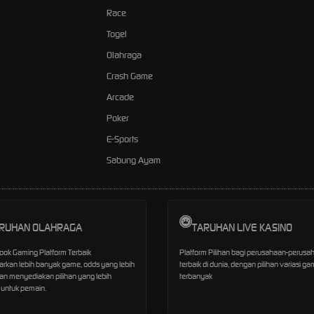
Race
Togel
Olahraga
Crash Game
Arcade
Poker
E-Sports
Sabung Ayam
RUHAN OLAHRAGA
TARUHAN LIVE KASINO
ook Gaming Platform Terbaik
Platform Pilihan bagi perusahaan-perusa
kan lebih banyak game, odds yang lebih
terbaik di dunia, dengan pilihan variasi g
 dan menyediakan pilihan yang lebih
terbanyak
untuk pemain.