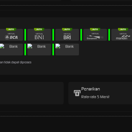
an tidak dapat diproses
Penarikan
Rata-rata 5 Menit