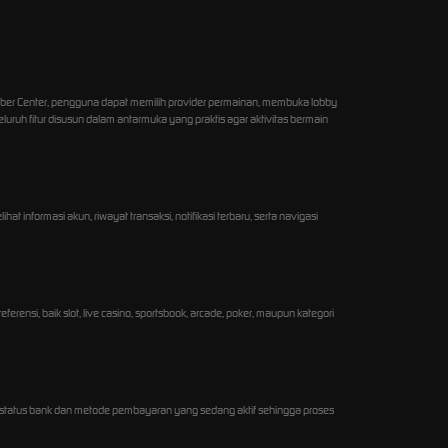
er Center, pengguna dapat memilih provider permainan, membuka lobby
uh fitur disusun dalam antarmuka yang praktis agar aktivitas bermain
nformasi akun, riwayat transaksi, notifikasi terbaru, serta navigasi
nsi, baik slot, live casino, sportsbook, arcade, poker, maupun kategori
 status bank dan metode pembayaran yang sedang aktif sehingga proses