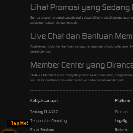
Lihat Promosi yang Sedang
Semua program promosi yang tersedia dapat dilihat melalui halaman prom
setiap pembaruan dengan mudah.
Live Chat dan Bantuan Mem
Apabila membutuhkan bantuan, pengguna dapat menghubungi layanan live c
dalam platform.
Member Center yang Diran
CUAN77 Member Center mengintegrasikan akses permainan, pengelolaan aku
satu dashboard tanpa harus berpindah ke berbagai halaman terpisah.
Kebijaksanaan
Platform
Tentang CUAN77
Promosi
Responsible Gambling
Loyalty
Tap Me!
Pusat Bantuan
Referral