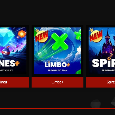
ines+
Limbo+
Spir