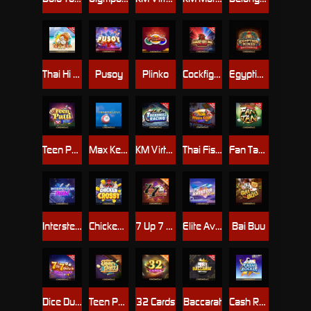
Thai Hi Lo 2
Pusoy
Plinko
Cockfighting Arena
Egyptian Mines
Teen Patti Blitz
Max Keno
KM Virtual Treadmill Racing
Thai Fish Prawn Crab
Fan Tan Classic
Interstellar Run
Chicken Crossy
7 Up 7 Down Rush
Elite Aviator Club
Bai Buu
Dice Duet
Teen Patti
32 Cards
Baccarat
Cash Rocket