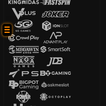
Tap Me!