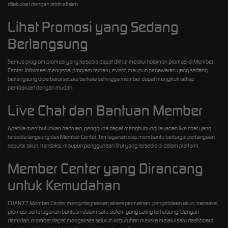
dilakukan dengan lebih efisien.
Lihat Promosi yang Sedang
Berlangsung
Semua program promosi yang tersedia dapat dilihat melalui halaman promosi di Member
Center. Informasi mengenai program terbaru, event, maupun penawaran yang sedang
berlangsung diperbarui secara berkala sehingga member dapat mengikuti setiap
pembaruan dengan mudah.
Live Chat dan Bantuan Member
Apabila membutuhkan bantuan, pengguna dapat menghubungi layanan live chat yang
tersedia langsung dari Member Center. Tim layanan siap membantu berbagai pertanyaan
seputar akun, transaksi, maupun penggunaan fitur yang tersedia di dalam platform.
Member Center yang Dirancang
untuk Kemudahan
CUAN77 Member Center mengintegrasikan akses permainan, pengelolaan akun, transaksi,
promosi, serta layanan bantuan dalam satu sistem yang saling terhubung. Dengan
demikian, member dapat mengakses seluruh kebutuhan mereka melalui satu dashboard