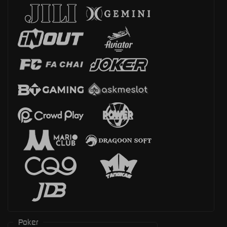
Poker