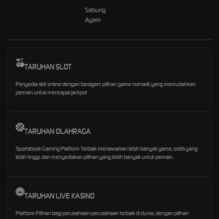
Sabung
Ayam
TARUHAN SLOT
Penyedia slot online dengan beragam pilihan game menarik yang memudahkan
pemain untuk mencapai jackpot
TARUHAN OLAHRAGA
Sportsbook Gaming Platform Terbaik menawarkan lebih banyak game, odds yang
lebih tinggi, dan menyediakan pilihan yang lebih banyak untuk pemain.
TARUHAN LIVE KASINO
Platform Pilihan bagi perusahaan-perusahaan terbaik di dunia, dengan pilihan