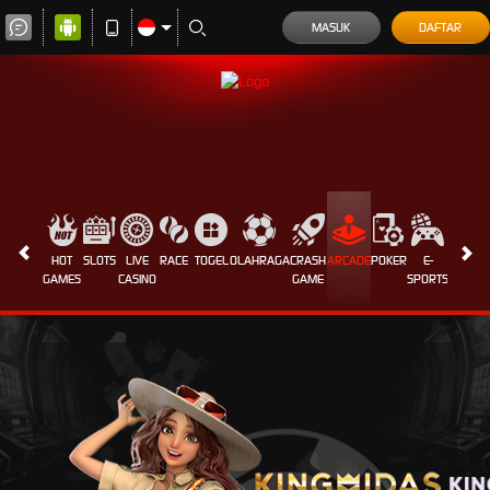
MASUK
DAFTAR
HOT
SLOTS
LIVE
RACE
TOGEL
OLAHRAGA
CRASH
ARCADE
POKER
E-
SABUN
GAMES
CASINO
GAME
SPORTS
AYAM