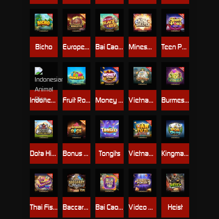
Bicho
European Roulette
Bai Cao Black & Red
Minesweeper
Teen Patti Versus
Indonesian Animal Dice
Fruit Roulette
Money Wheel Deluxe
Vietnam Fish Prawn Crab
Burmese 6 Animals
Dota Hi-Lo
Bonus Dice
Tongits
Vietnam Rock Paper Scissors
Kingmaker Pok Deng
Thai Fish Prawn Crab GO!
Baccarat: Multi
Bai Cao Mystic Four
Video Poker
Heist