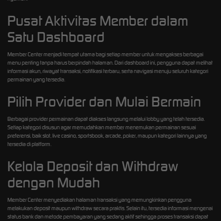
Pusat Aktivitas Member dalam
Satu Dashboard
Member Center menjadi tempat utama bagi setiap member untuk mengakses berbagai
menu penting tanpa harus berpindah halaman. Dari dashboard ini, pengguna dapat melihat
informasi akun, riwayat transaksi, notifikasi terbaru, serta navigasi menuju seluruh kategori
permainan yang tersedia.
Pilih Provider dan Mulai Bermain
Berbagai provider permainan dapat diakses langsung melalui lobby yang telah tersedia.
Setiap kategori disusun agar memudahkan member menemukan permainan sesuai
preferensi, baik slot, live casino, sportsbook, arcade, poker, maupun kategori lainnya yang
tersedia di platform.
Kelola Deposit dan Withdraw
dengan Mudah
Member Center menyediakan halaman transaksi yang memungkinkan pengguna
melakukan deposit maupun withdraw secara praktis. Selain itu, tersedia informasi mengenai
status bank dan metode pembayaran yang sedang aktif sehingga proses transaksi dapat