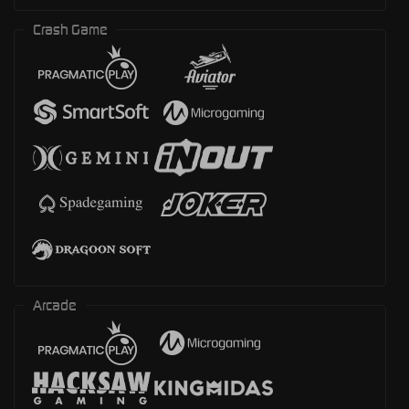
Crash Game
Arcade