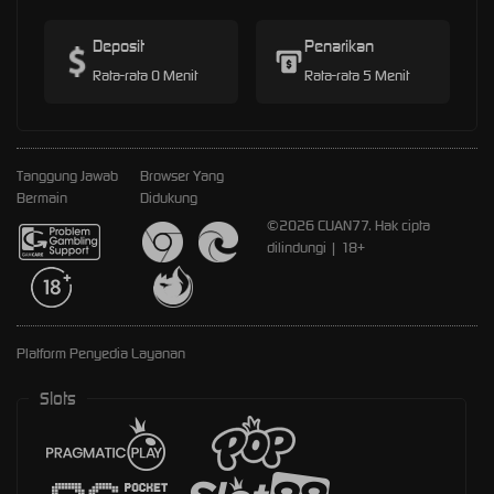
Deposit
Penarikan
Rata-rata 0 Menit
Rata-rata 5 Menit
Tanggung Jawab
Browser Yang
Bermain
Didukung
©2026 CUAN77. Hak cipta
dilindungi | 18+
Platform Penyedia Layanan
Slots