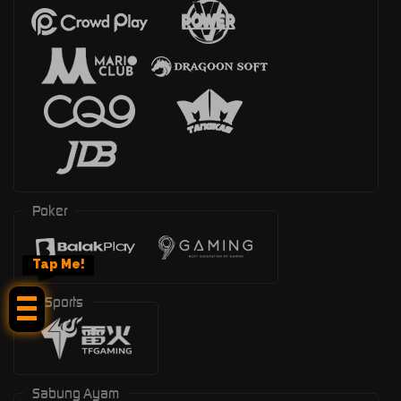
Poker
Tap Me!
E-Sports
Sabung Ayam