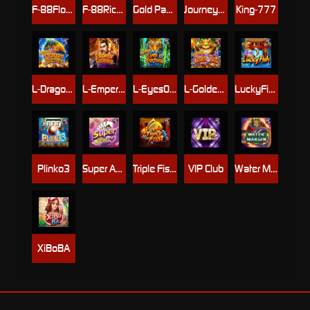
F-88Flower(H5)
F-88Riches(H5)
Gold Panda(H5)
JourneyToTheWest
King-777
L-DragonRiches
L-EmperorTreasure
L-EyesOfFortune
L-GoldenToad
LuckyFish
Plinko3
Super Ace+
Triple Fish(H5)
VIP Club
Water Margin(H5)
XiBoBA