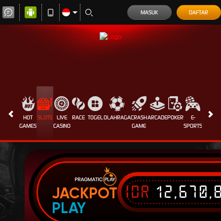
MASUK
DAFTAR
HOT
SLOTS
LIVE
RACE
TOGEL
OLAHRAGA
CRASH
ARCADE
POKER
E-
SABUN
GAMES
CASINO
GAME
SPORTS
AYAM
IDR
12,670,
JACKPOT
PLAY