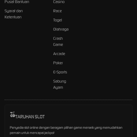
Pusat Bantuan
Casino
Syarat dan
Race
Ketentuan
Togel
Olahraga
Crash
Game
Arcade
Poker
E-Sports
Sabung
Ayam
TARUHAN SLOT
Penyedia slot online dengan beragam pilihan game menarik yang memudahkan
pemain untuk mencapai jackpot