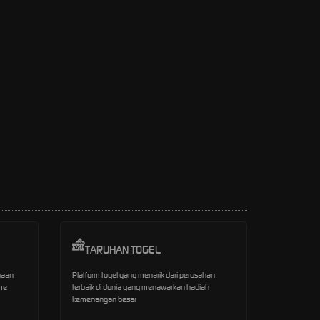
TARUHAN TOGEL
haan
Platform togel yang menarik dari perusahan
ame
terbaik di dunia yang menawarkan hadiah
kemenangan besar