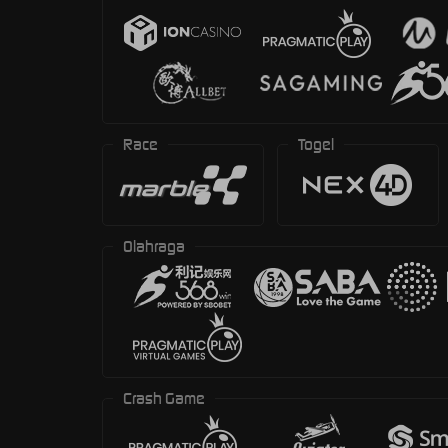
Race
Togel
Olahraga
Crash Game