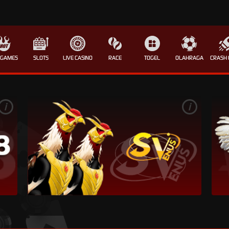
 GAMES
SLOTS
LIVE CASINO
RACE
TOGEL
OLAHRAGA
CRASH
i
i