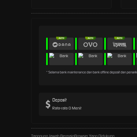
* Selama bank maintenance dan bank offline deposit dan penarik
Deposit
Rata-rata 0 Menit
Tanggung Jawab Bermain
Browser Yang Didukung