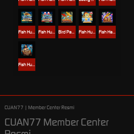
Fish Hunter 2 EX-Newbie
Fish Hunter 2 EX-My Club
Bird Paradise
Fish Hunter Spongebob
Fish Haiba
Fish Hunting: Li Kui Pi Yu
CUAN77 | Member Center Resmi
CUAN77 Member Center
Resmi