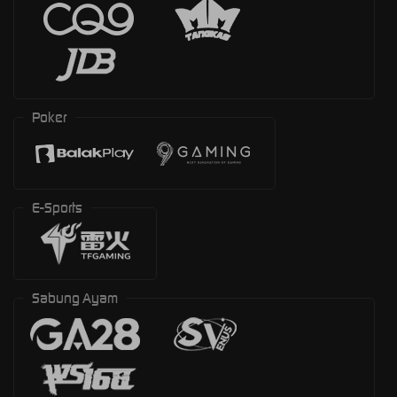
Poker
E-Sports
Sabung Ayam