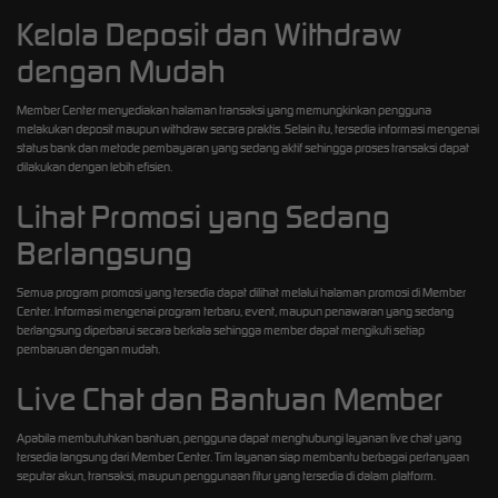
Kelola Deposit dan Withdraw
dengan Mudah
Member Center menyediakan halaman transaksi yang memungkinkan pengguna
melakukan deposit maupun withdraw secara praktis. Selain itu, tersedia informasi mengenai
status bank dan metode pembayaran yang sedang aktif sehingga proses transaksi dapat
dilakukan dengan lebih efisien.
Lihat Promosi yang Sedang
Berlangsung
Semua program promosi yang tersedia dapat dilihat melalui halaman promosi di Member
Center. Informasi mengenai program terbaru, event, maupun penawaran yang sedang
berlangsung diperbarui secara berkala sehingga member dapat mengikuti setiap
pembaruan dengan mudah.
Live Chat dan Bantuan Member
Apabila membutuhkan bantuan, pengguna dapat menghubungi layanan live chat yang
tersedia langsung dari Member Center. Tim layanan siap membantu berbagai pertanyaan
seputar akun, transaksi, maupun penggunaan fitur yang tersedia di dalam platform.