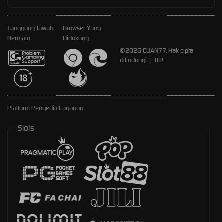
Tanggung Jawab
Browser Yang
Bermain
Didukung
©2026 CUAN77. Hak cipta
dilindungi | 18+
Platform Penyedia Layanan
Slots