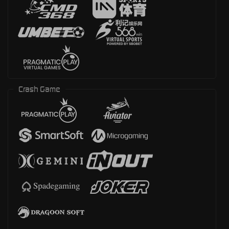
Crash Game