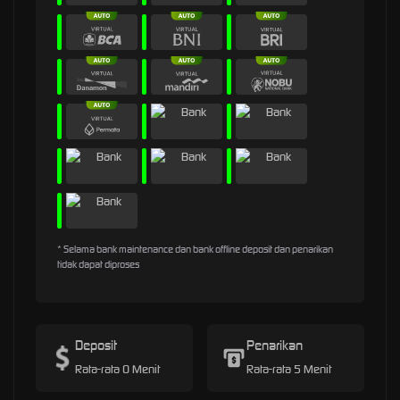
* Selama bank maintenance dan bank offline deposit dan penarikan
tidak dapat diproses
Deposit
Penarikan
Rata-rata 0 Menit
Rata-rata 5 Menit