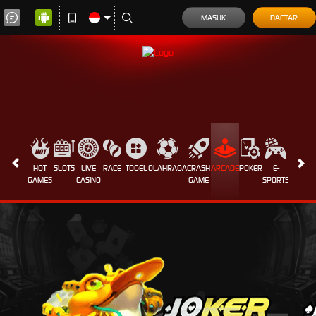
MASUK
DAFTAR
HOT
SLOTS
LIVE
RACE
TOGEL
OLAHRAGA
CRASH
ARCADE
POKER
E-
SABUN
GAMES
CASINO
GAME
SPORTS
AYAM