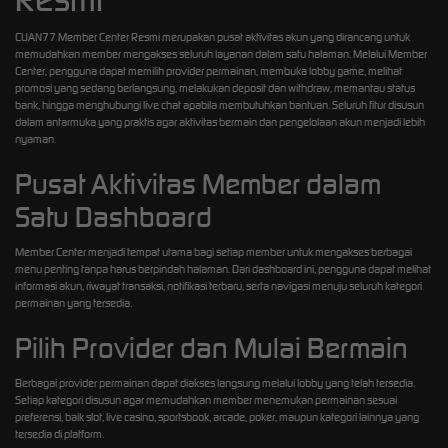
CUAN77 Member Center Resmi merupakan pusat aktivitas akun yang dirancang untuk
memudahkan member mengakses seluruh layanan dalam satu halaman. Melalui Member
Center, pengguna dapat memilih provider permainan, membuka lobby game, melihat
promosi yang sedang berlangsung, melakukan deposit dan withdraw, memantau status
bank, hingga menghubungi live chat apabila membutuhkan bantuan. Seluruh fitur disusun
dalam antarmuka yang praktis agar aktivitas bermain dan pengelolaan akun menjadi lebih
nyaman.
Pusat Aktivitas Member dalam
Satu Dashboard
Member Center menjadi tempat utama bagi setiap member untuk mengakses berbagai
menu penting tanpa harus berpindah halaman. Dari dashboard ini, pengguna dapat melihat
informasi akun, riwayat transaksi, notifikasi terbaru, serta navigasi menuju seluruh kategori
permainan yang tersedia.
Pilih Provider dan Mulai Bermain
Berbagai provider permainan dapat diakses langsung melalui lobby yang telah tersedia.
Setiap kategori disusun agar memudahkan member menemukan permainan sesuai
preferensi, baik slot, live casino, sportsbook, arcade, poker, maupun kategori lainnya yang
tersedia di platform.