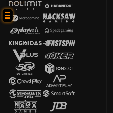
Tap Me!