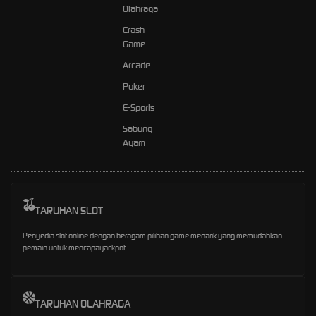
Olahraga
Crash
Game
Arcade
Poker
E-Sports
Sabung
Ayam
TARUHAN SLOT
Penyedia slot online dengan beragam pilihan game menarik yang memudahkan
pemain untuk mencapai jackpot
TARUHAN OLAHRAGA