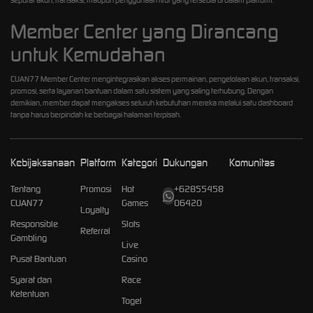
Member Center yang Dirancang
untuk Kemudahan
CUAN77 Member Center mengintegrasikan akses permainan, pengelolaan akun, transaksi,
promosi, serta layanan bantuan dalam satu sistem yang saling terhubung. Dengan
demikian, member dapat mengakses seluruh kebutuhan mereka melalui satu dashboard
tanpa harus berpindah ke berbagai halaman terpisah.
Kebijaksanaan
Platform
Kategori
Dukungan
Komunitas
Tentang
Promosi
Hot
+62855458
CUAN77
Games
06420
Loyalty
Responsible
Slots
Referral
Gambling
Live
Pusat Bantuan
Casino
Syarat dan
Race
Ketentuan
Togel