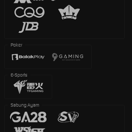
Poker
E-Sports
Sabung Ayam