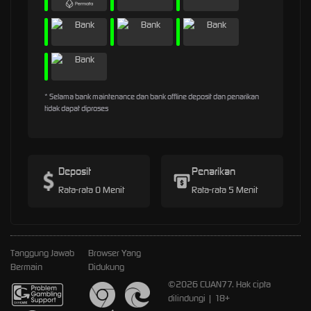
* Selama bank maintenance dan bank offline deposit dan penarikan
tidak dapat diproses
Deposit
Penarikan
Rata-rata 0 Menit
Rata-rata 5 Menit
Tanggung Jawab
Browser Yang
Bermain
Didukung
©2026 CUAN77. Hak cipta
dilindungi | 18+