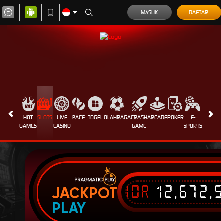
MASUK
DAFTAR
HOT
SLOTS
LIVE
RACE
TOGEL
OLAHRAGA
CRASH
ARCADE
POKER
E-
SABUN
GAMES
CASINO
GAME
SPORTS
AYAM
IDR
12,672,
JACKPOT
PLAY