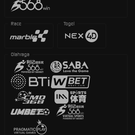
Race
Togel
Olahraga