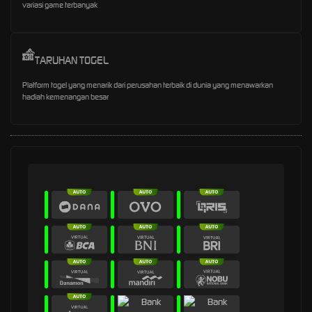
variasi game terbanyak
TARUHAN TOGEL
Platform togel yang menarik dari perusahan terbaik di dunia yang menawarkan
hadiah kemenangan besar