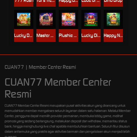
777 Rush
Tut's Treasure Tower
Happy Dragon
Code of Cairo
Dino Drop
Lucky Dog
Master Gems
Plushie Wins
Lucky Dice
Happy Nets
CUAN77 | Member Center Resmi
CUAN77 Member Center
Resmi
CUAN77 Member Center Resmi merupakan pusat aktivitas akun yang dirancang untuk
memudahkan member mengakses seluruh layanan dalam satu halaman. Melalui Member
Center, pengguna dapat memilih provider permainan, membuka lobby game, melihat
promosi yang sedang berlangsung, melakukan deposit dan withdraw, memantau status
bank, hingga menghubungi live chat apabila membutuhkan bantuan. Seluruh fitur disusun
dalam antarmuka yang praktis agar aktivitas bermain dan pengelolaan akun menjadi lebih
nyaman.